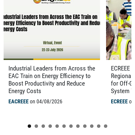
Industrial Leaders from Across the
ECREEE O
EAC Train on Energy Efficiency to
Regional 
Boost Productivity and Reduce
for Off-G
Energy Costs
System Te
EACREEE
on 04/08/2026
ECREEE
on